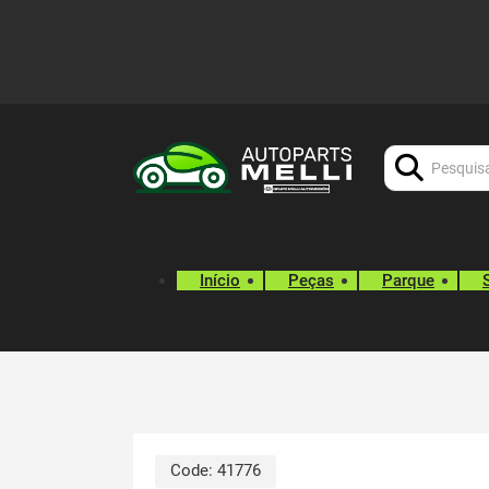
Procurar:
Início
Peças
Parque
Code:
41776