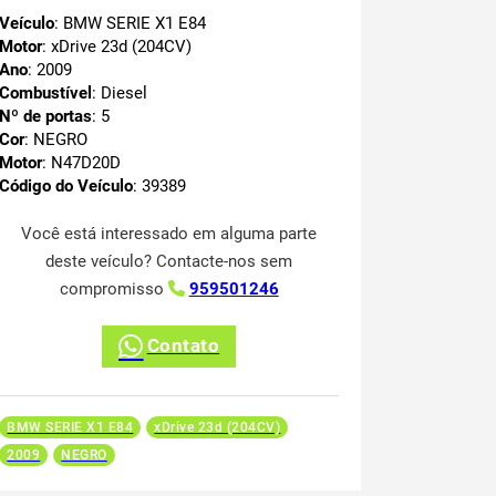
Veículo
: BMW SERIE X1 E84
Motor
: xDrive 23d (204CV)
Ano
: 2009
Combustível
: Diesel
Nº de portas
: 5
Cor
: NEGRO
Motor
: N47D20D
Código do Veículo
: 39389
Você está interessado em alguma parte
deste veículo? Contacte-nos sem
compromisso
959501246
Contato
BMW SERIE X1 E84
xDrive 23d (204CV)
2009
NEGRO