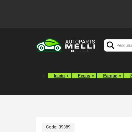
Procurar:
Início
Peças
Parque
Code:
39389