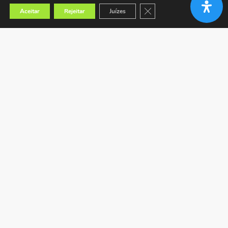
Close GDPR Cookie Banner
Aceitar
Rejeitar
Juízes
Encontrar a loja mais próxima