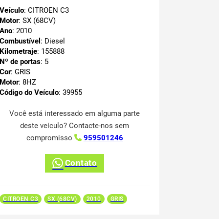
Veículo
: CITROEN C3
Motor
: SX (68CV)
Ano
: 2010
Combustível
: Diesel
Kilometraje
: 155888
Nº de portas
: 5
Cor
: GRIS
Motor
: 8HZ
Código do Veículo
: 39955
Você está interessado em alguma parte
deste veículo? Contacte-nos sem
compromisso
959501246
Contato
CITROEN C3
SX (68CV)
2010
GRIS