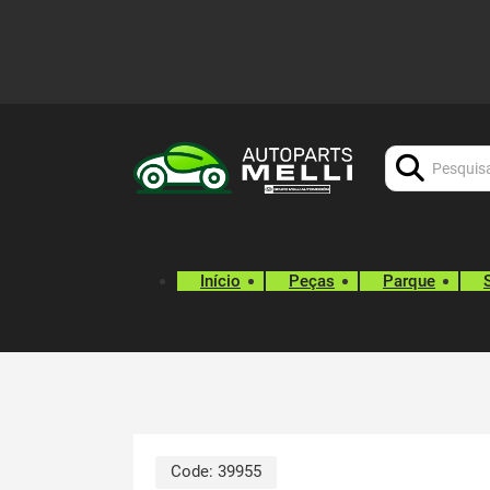
Procurar:
Início
Peças
Parque
Code:
39955