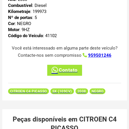
Combustível
: Diesel
Kilometraje
: 199973
Nº de portas
: 5
Cor
: NEGRO
Motor
: 9HZ
Código do Veículo
: 41102
Você está interessado em alguma parte deste veículo?
Contacte-nos sem compromisso
959501246
Contato
CITROEN C4 PICASSO
SX (109CV)
2008
NEGRO
Peças disponíveis em CITROEN C4
PICASSO