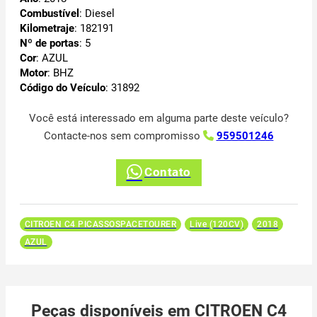
Combustível
: Diesel
Kilometraje
: 182191
Nº de portas
: 5
Cor
: AZUL
Motor
: BHZ
Código do Veículo
: 31892
Você está interessado em alguma parte deste veículo?
Contacte-nos sem compromisso
959501246
Contato
CITROEN C4 PICASSOSPACETOURER
Live (120CV)
2018
AZUL
Peças disponíveis em CITROEN C4