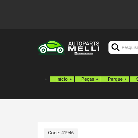
Procurar:
Início
Peças
Parque
Code:
41946