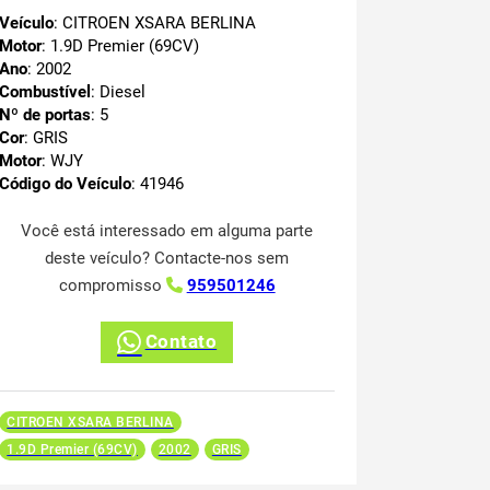
Veículo
: CITROEN XSARA BERLINA
Motor
: 1.9D Premier (69CV)
Ano
: 2002
Combustível
: Diesel
Nº de portas
: 5
Cor
: GRIS
Motor
: WJY
Código do Veículo
: 41946
Você está interessado em alguma parte
deste veículo? Contacte-nos sem
compromisso
959501246
Contato
CITROEN XSARA BERLINA
1.9D Premier (69CV)
2002
GRIS