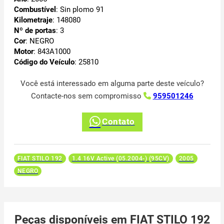
Combustível
: Sin plomo 91
Kilometraje
: 148080
Nº de portas
: 3
Cor
: NEGRO
Motor
: 843A1000
Código do Veículo
: 25810
Você está interessado em alguma parte deste veículo?
Contacte-nos sem compromisso
959501246
Contato
FIAT STILO 192
1.4 16V Active (05.2004-) (95CV)
2005
NEGRO
Peças disponíveis em FIAT STILO 192