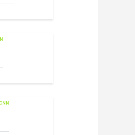
NN
 CNN