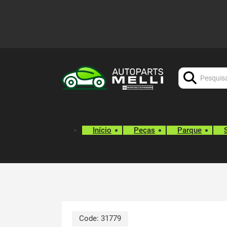
Procurar:
Início
Peças
Parque
Code:
31779