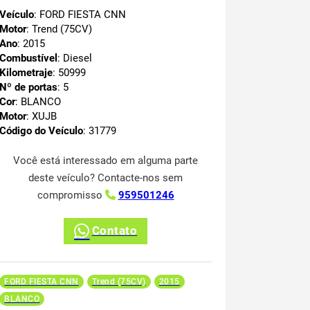
Veículo
: FORD FIESTA CNN
Motor
: Trend (75CV)
Ano
: 2015
Combustível
: Diesel
Kilometraje
: 50999
Nº de portas
: 5
Cor
: BLANCO
Motor
: XUJB
Código do Veículo
: 31779
Você está interessado em alguma parte
deste veículo? Contacte-nos sem
compromisso
959501246
Contato
FORD FIESTA CNN
Trend (75CV)
2015
BLANCO