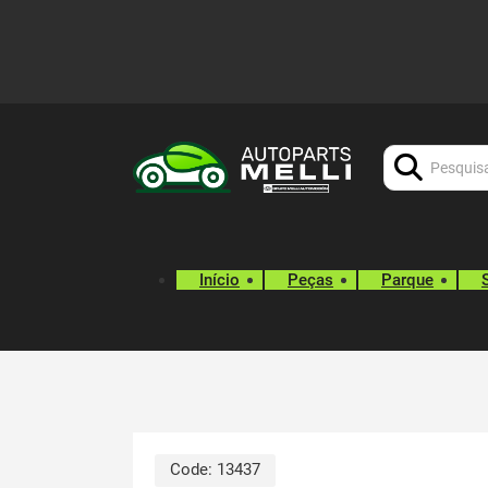
Procurar:
Início
Peças
Parque
Code:
13437