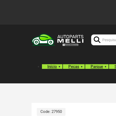
Procurar:
Início
Peças
Parque
Code:
27950