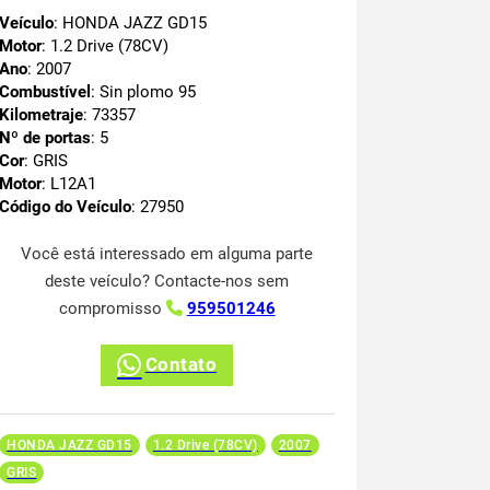
Veículo
: HONDA JAZZ GD15
Motor
: 1.2 Drive (78CV)
Ano
: 2007
Combustível
: Sin plomo 95
Kilometraje
: 73357
Nº de portas
: 5
Cor
: GRIS
Motor
: L12A1
Código do Veículo
: 27950
Você está interessado em alguma parte
deste veículo? Contacte-nos sem
compromisso
959501246
Contato
HONDA JAZZ GD15
1.2 Drive (78CV)
2007
GRIS