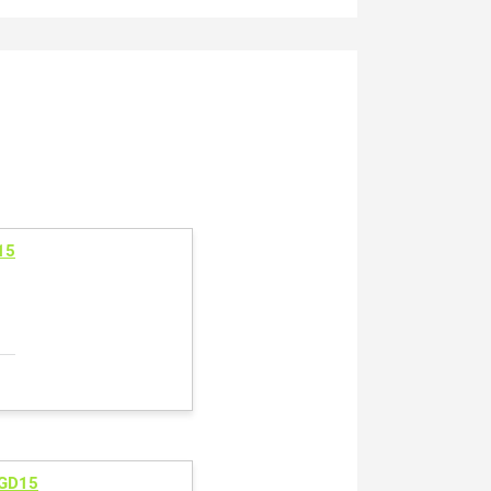
15
 GD15