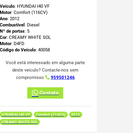
Veículo
: HYUNDAI I40 VF
Motor
: Comfort (116CV)
Ano
: 2012
Combustível
: Diesel
Nº de portas
: 5
Cor
: CREAMY WHITE SOL
Motor
: D4FD
Código do Veículo
: 40058
Você está interessado em alguma parte
deste veículo? Contacte-nos sem
compromisso
959501246
Contato
HYUNDAI I40 VF
Comfort (116CV)
2012
CREAMY WHITE SOL