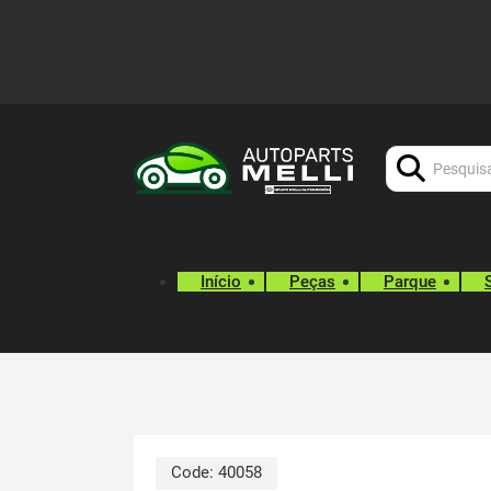
Procurar:
Início
Peças
Parque
Code:
40058