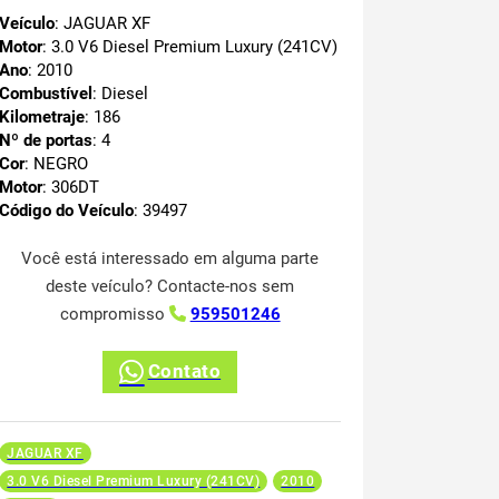
Veículo
: JAGUAR XF
Motor
: 3.0 V6 Diesel Premium Luxury (241CV)
Ano
: 2010
Combustível
: Diesel
Kilometraje
: 186
Nº de portas
: 4
Cor
: NEGRO
Motor
: 306DT
Código do Veículo
: 39497
Você está interessado em alguma parte
deste veículo? Contacte-nos sem
compromisso
959501246
Contato
JAGUAR XF
3.0 V6 Diesel Premium Luxury (241CV)
2010