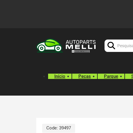
Procurar:
Início
Peças
Parque
Code:
39497