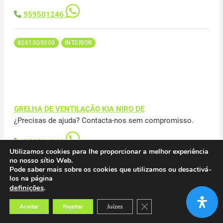
959501246
82613G5000
INTERIOR
GRELHA DE VENTILAÇÃO KIA NIRO DE
¿Precisas de ajuda? Contacta-nos sem compromisso.
959501246
Utilizamos cookies para lhe proporcionar a melhor experiência
no nosso sítio Web.
Pode saber mais sobre os cookies que utilizamos ou desactivá-
84795G5000
INTERIOR
los na página
definições
.
Close GDPR Cookie Banner
Aceitar
Rejeitar
Juízes