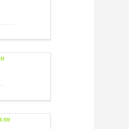
KM
GE KM