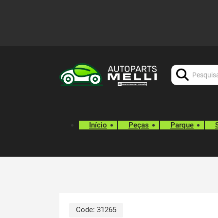
Procurar:
Início
Peças
Parque
Code:
31265