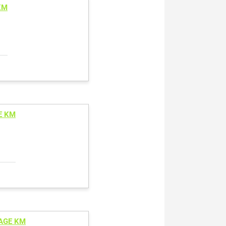
KM
E KM
TAGE KM