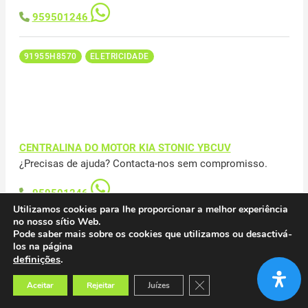
959501246
91955H8570
ELETRICIDADE
CENTRALINA DO MOTOR KIA STONIC YBCUV
¿Precisas de ajuda? Contacta-nos sem compromisso.
959501246
Utilizamos cookies para lhe proporcionar a melhor experiência
no nosso sítio Web.
3910607047
ELETRICIDADE
Pode saber mais sobre os cookies que utilizamos ou desactivá-
los na página
definições
.
Close GDPR Cookie Banner
Aceitar
Rejeitar
Juízes