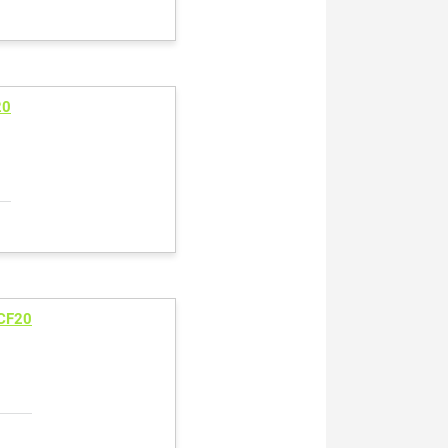
20
CF20