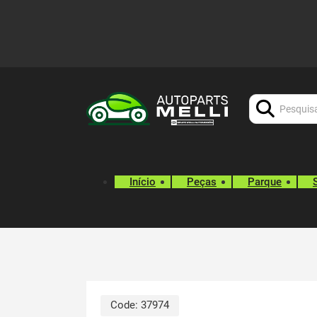
Procurar:
Início
Peças
Parque
Code:
37974