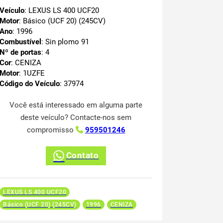
Veículo
: LEXUS LS 400 UCF20
Motor
: Básico (UCF 20) (245CV)
Ano
: 1996
Combustível
: Sin plomo 91
Nº de portas
: 4
Cor
: CENIZA
Motor
: 1UZFE
Código do Veículo
: 37974
Você está interessado em alguma parte
deste veículo? Contacte-nos sem
compromisso
959501246
Contato
LEXUS LS 400 UCF20
Básico (UCF 20) (245CV)
1996
CENIZA