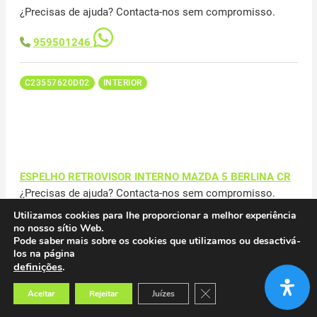
¿Precisas de ajuda? Contacta-nos sem compromisso.
959501246
C23557620D02
INTERIOR
ESPELHO RETROVISOR INTERNO MAZDA 5 BERLINA CR
¿Precisas de ajuda? Contacta-nos sem compromisso.
Utilizamos cookies para lhe proporcionar a melhor experiência
959501246
no nosso sítio Web.
Pode saber mais sobre os cookies que utilizamos ou desactivá-
los na página
C236691C7
INTERIOR
definições
.
Close GDPR Cookie Banner
Aceitar
Rejeitar
Juízes