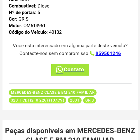
Combustível
: Diesel
Nº de portas
: 5
Cor
: GRIS
Motor
: OM613961
Código do Veículo
: 40132
Você está interessado em alguma parte deste veículo?
Contacte-nos sem compromisso
959501246
Contato
MERCEDES-BENZ CLASE E BM 210 FAMILIAR
320 T CDI (210.226) (197CV)
2001
GRIS
Peças disponíveis em MERCEDES-BENZ