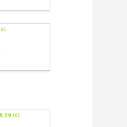
163
L BM 163