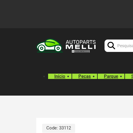
Procurar:
Início
Peças
Parque
Code:
33112