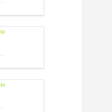
163
163