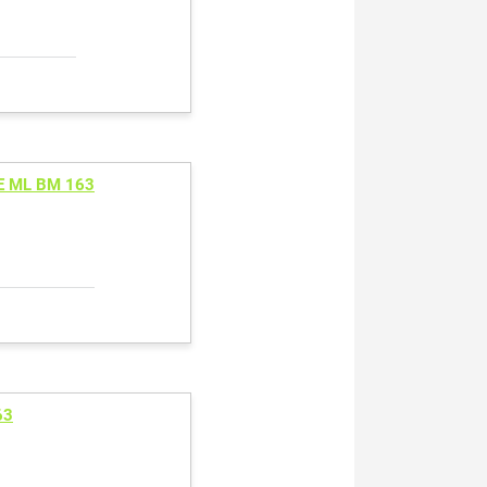
E ML BM 163
63