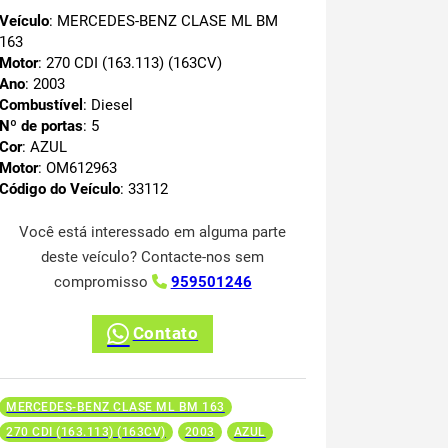
Veículo
: MERCEDES-BENZ CLASE ML BM
163
Motor
: 270 CDI (163.113) (163CV)
Ano
: 2003
Combustível
: Diesel
Nº de portas
: 5
Cor
: AZUL
Motor
: OM612963
Código do Veículo
: 33112
Você está interessado em alguma parte
deste veículo? Contacte-nos sem
compromisso
959501246
Contato
MERCEDES-BENZ CLASE ML BM 163
270 CDI (163.113) (163CV)
2003
AZUL