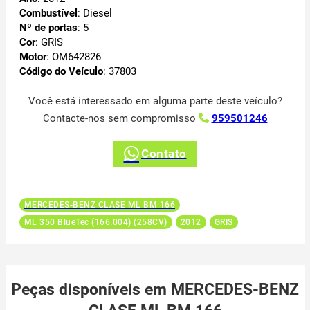
Combustível
: Diesel
Nº de portas
: 5
Cor
: GRIS
Motor
: OM642826
Código do Veículo
: 37803
Você está interessado em alguma parte deste veículo?
Contacte-nos sem compromisso
959501246
Contato
MERCEDES-BENZ CLASE ML BM 166
ML 350 BlueTec (166.004) (258CV)
2012
GRIS
Peças disponíveis em MERCEDES-BENZ