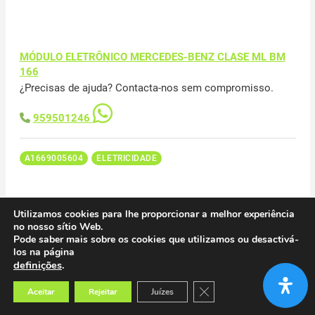
MÓDULO ELETRÔNICO MERCEDES-BENZ CLASE ML BM
166
¿Precisas de ajuda? Contacta-nos sem compromisso.
959501246
A1669005604
ELETRICIDADE
Utilizamos cookies para lhe proporcionar a melhor experiência
no nosso sítio Web.
Pode saber mais sobre os cookies que utilizamos ou desactivá-
MÓDULO ELETRÔNICO MERCEDES-BENZ CLASE ML BM
los na página
definições
.
166
¿Precisas de ajuda? Contacta-nos sem compromisso.
Close GDPR Cookie Banner
Aceitar
Rejeitar
Juízes
959501246