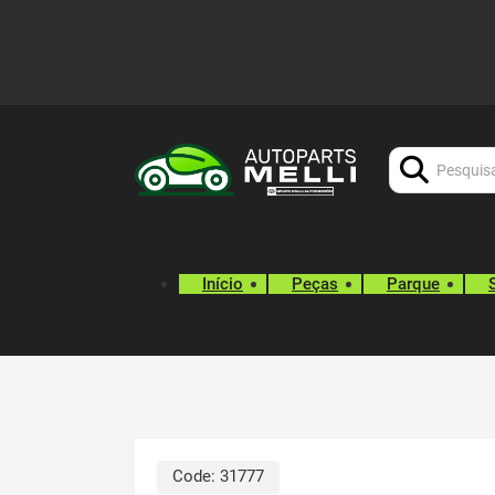
Procurar:
Início
Peças
Parque
Code:
31777