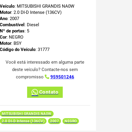
Veículo
: MITSUBISHI GRANDIS NA0W
Motor
: 2.0 DI-D Intense (136CV)
Ano
: 2007
Combustível
: Diesel
Nº de portas
: 5
Cor
: NEGRO
Motor
: BSY
Código do Veículo
: 31777
Você está interessado em alguma parte
deste veículo? Contacte-nos sem
compromisso
959501246
Contato
MITSUBISHI GRANDIS NA0W
2.0 DI-D Intense (136CV)
2007
NEGRO