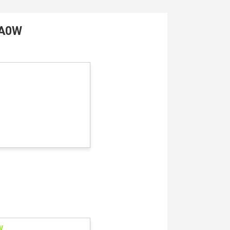
NA0W
W