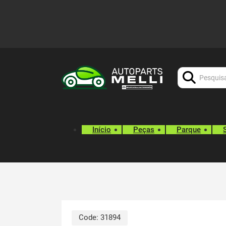
Procurar:
Início
Peças
Parque
Code:
31894