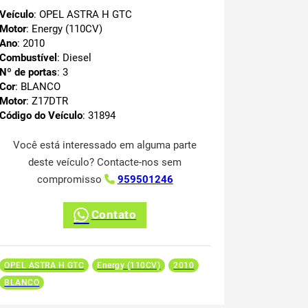
Veículo
: OPEL ASTRA H GTC
Motor
: Energy (110CV)
Ano
: 2010
Combustível
: Diesel
Nº de portas
: 3
Cor
: BLANCO
Motor
: Z17DTR
Código do Veículo
: 31894
Você está interessado em alguma parte
deste veículo? Contacte-nos sem
compromisso
959501246
Contato
OPEL ASTRA H GTC
Energy (110CV)
2010
BLANCO