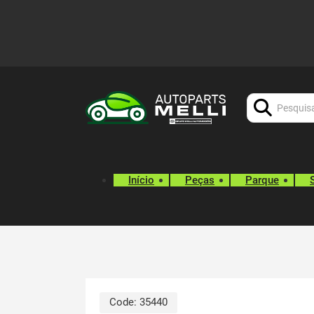
Procurar:
Início
Peças
Parque
Code:
35440