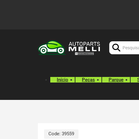
Procurar:
Início
Peças
Parque
Code:
39559