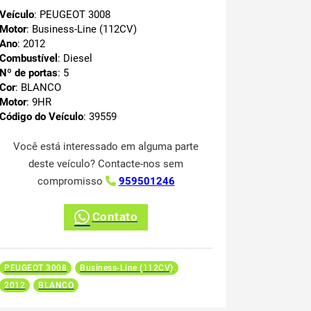
Veículo
: PEUGEOT 3008
Motor
: Business-Line (112CV)
Ano
: 2012
Combustível
: Diesel
Nº de portas
: 5
Cor
: BLANCO
Motor
: 9HR
Código do Veículo
: 39559
Você está interessado em alguma parte
deste veículo? Contacte-nos sem
compromisso
959501246
Contato
PEUGEOT 3008
Business-Line (112CV)
2012
BLANCO