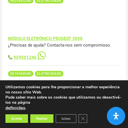
9825342280
ELETRICIDADE
MÓDULO ELETRÔNICO PEUGEOT 3008
¿Precisas de ajuda? Contacta-nos sem compromisso.
959501246
9819008380
ELETRICIDADE
Utilizamos cookies para lhe proporcionar a melhor experiência
no nosso sítio Web.
Pode saber mais sobre os cookies que utilizamos ou desactivá-
los na página
definições
.
MOTOR ABERTURA VÁLVULA CLIMATIZADOR PEUGEOT
Close GDPR Cookie Banner
3008
Aceitar
Rejeitar
Juízes
¿Precisas de ajuda? Contacta-nos sem compromisso.