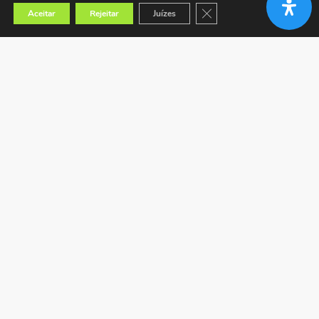
Close GDPR Cookie Banner
Aceitar
Rejeitar
Juízes
Encontrar a loja mais próxima