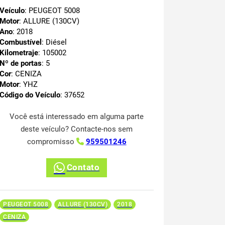
Veículo
: PEUGEOT 5008
Motor
: ALLURE (130CV)
Ano
: 2018
Combustível
: Diésel
Kilometraje
: 105002
Nº de portas
: 5
Cor
: CENIZA
Motor
: YHZ
Código do Veículo
: 37652
Você está interessado em alguma parte
deste veículo? Contacte-nos sem
compromisso
959501246
Contato
PEUGEOT 5008
ALLURE (130CV)
2018
CENIZA