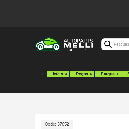
Procurar:
Início
Peças
Parque
Code:
37652