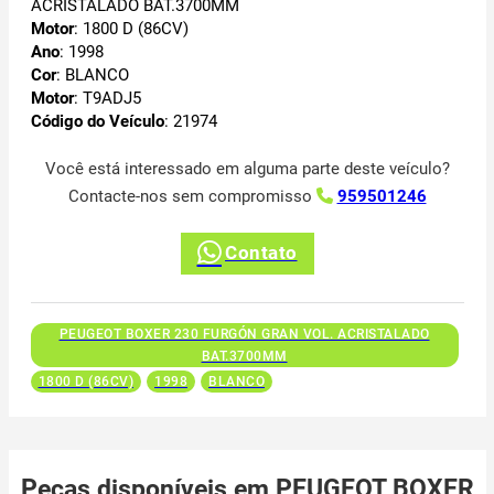
ACRISTALADO BAT.3700MM
Motor
: 1800 D (86CV)
Ano
: 1998
Cor
: BLANCO
Motor
: T9ADJ5
Código do Veículo
: 21974
Você está interessado em alguma parte deste veículo?
Contacte-nos sem compromisso
959501246
Contato
PEUGEOT BOXER 230 FURGÓN GRAN VOL. ACRISTALADO
BAT.3700MM
1800 D (86CV)
1998
BLANCO
Peças disponíveis em PEUGEOT BOXER