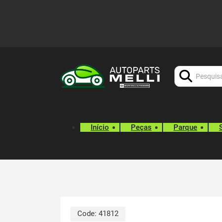
Procurar:
Início
Peças
Parque
Code:
41812