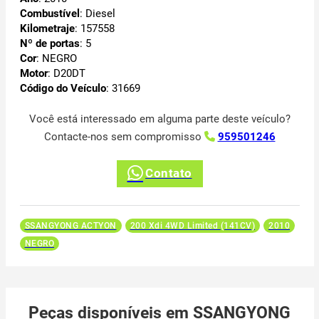
Combustível
: Diesel
Kilometraje
: 157558
Nº de portas
: 5
Cor
: NEGRO
Motor
: D20DT
Código do Veículo
: 31669
Você está interessado em alguma parte deste veículo?
Contacte-nos sem compromisso
959501246
Contato
SSANGYONG ACTYON
200 Xdi 4WD Limited (141CV)
2010
NEGRO
Peças disponíveis em SSANGYONG