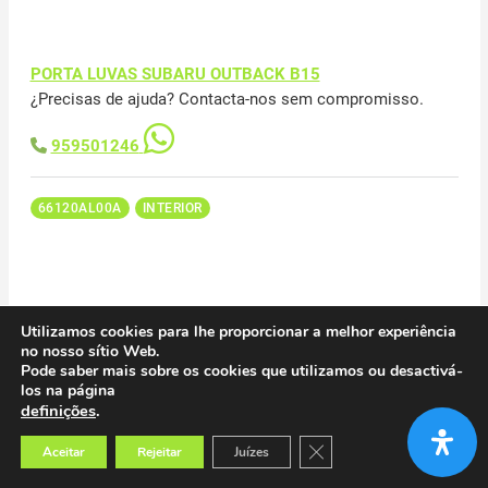
PORTA LUVAS SUBARU OUTBACK B15
¿Precisas de ajuda? Contacta-nos sem compromisso.
959501246
66120AL00A
INTERIOR
Utilizamos cookies para lhe proporcionar a melhor experiência
no nosso sítio Web.
FORRA PORTA FRENTE ESQUERDA SUBARU OUTBACK
Pode saber mais sobre os cookies que utilizamos ou desactivá-
B15
los na página
¿Precisas de ajuda? Contacta-nos sem compromisso.
definições
.
Close GDPR Cookie Banner
959501246
Aceitar
Rejeitar
Juízes