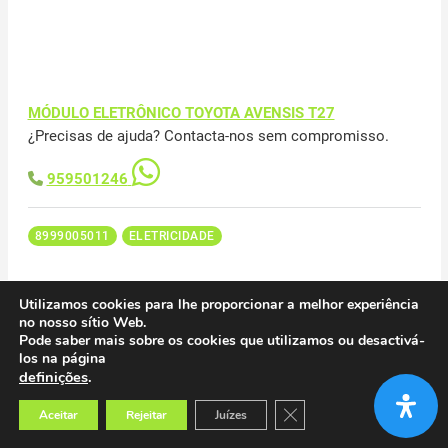
MÓDULO ELETRÔNICO TOYOTA AVENSIS T27
¿Precisas de ajuda? Contacta-nos sem compromisso.
959501246
8999005011
ELETRICIDADE
Utilizamos cookies para lhe proporcionar a melhor experiência
no nosso sítio Web.
Pode saber mais sobre os cookies que utilizamos ou desactivá-
los na página
MÓDULO ELETRÔNICO TOYOTA AVENSIS T27
definições
.
¿Precisas de ajuda? Contacta-nos sem compromisso.
Close GDPR Cookie Banner
Aceitar
Rejeitar
Juízes
959501246