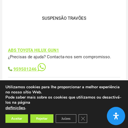
SUSPENSÃO TRAVÕES
ABS TOYOTA HILUX GUN1
¿Precisas de ajuda? Contacta-nos sem compromisso.
959501246
4454071060
SUSPENSÃO TRAVÕES
Utilizamos cookies para lhe proporcionar a melhor experiência
no nosso sítio Web.
Pode saber mais sobre os cookies que utilizamos ou desactivá-
los na página
definições
.
Close GDPR Cookie Banner
Aceitar
Rejeitar
Juízes
BOMBA DE TRAVÕES TOYOTA HILUX GUN1