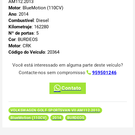
AM112.2013
Motor
: BlueMotion (110CV)
Ano
: 2014
Combustível
: Diesel
Kilometraje
: 162280
Nº de portas
: 5
Cor
: BURDEOS
Motor
: CRK
Código do Veículo
: 20364
Você está interessado em alguma parte deste veículo?
Contacte-nos sem compromisso
959501246
Contato
VOLKSWAGEN GOLF SPORTSVAN VII AM112.2013
BlueMotion (110CV)
2014
BURDEOS