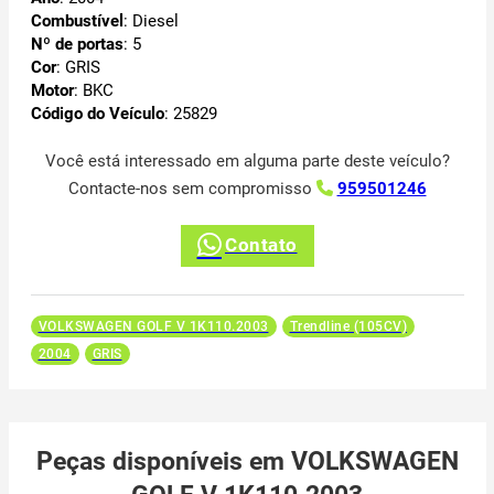
Combustível
: Diesel
Nº de portas
: 5
Cor
: GRIS
Motor
: BKC
Código do Veículo
: 25829
Você está interessado em alguma parte deste veículo?
Contacte-nos sem compromisso
959501246
Contato
VOLKSWAGEN GOLF V 1K110.2003
Trendline (105CV)
2004
GRIS
Peças disponíveis em VOLKSWAGEN