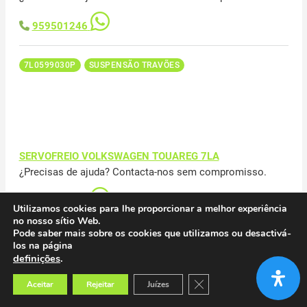
959501246
7L0599030P
SUSPENSÃO TRAVÕES
SERVOFREIO VOLKSWAGEN TOUAREG 7LA
¿Precisas de ajuda? Contacta-nos sem compromisso.
959501246
Utilizamos cookies para lhe proporcionar a melhor experiência
no nosso sítio Web.
Pode saber mais sobre os cookies que utilizamos ou desactivá-
7L6612101
SUSPENSÃO TRAVÕES
los na página
definições
.
Close GDPR Cookie Banner
Aceitar
Rejeitar
Juízes