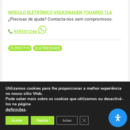
MÓDULO ELETRÔNICO VOLKSWAGEN TOUAREG 7LA
¿Precisas de ajuda? Contacta-nos sem compromisso.
959501246
7L0907719
ELETRICIDADE
MÓDULO ELETRÔNICO VOLKSWAGEN TOUAREG 7LA
Utilizamos cookies para lhe proporcionar a melhor experiência
¿Precisas de ajuda? Contacta-nos sem compromisso.
no nosso sítio Web.
Pode saber mais sobre os cookies que utilizamos ou desactivá-
los na página
959501246
definições
.
Close GDPR Cookie Banner
Aceitar
Rejeitar
Juízes
0AD927755AK
ELETRICIDADE