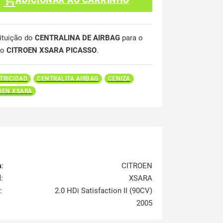
ituição do
CENTRALINA DE AIRBAG
para o
lo
CITROEN XSARA PICASSO
.
TRICIDAD
CENTRALITA AIRBAG
CENIZA
OEN XSARA
a
:
CITROEN
l
:
XSARA
:
2.0 HDi Satisfaction II (90CV)
2005