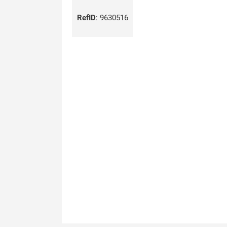
RefID
:
9630516