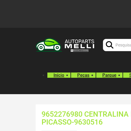
Procurar:
Início
Peças
Parque
9652276980 CENTRALINA
PICASSO-9630516