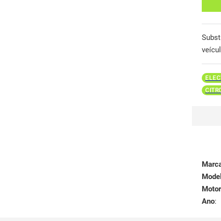
Subst
veícu
ELEC
CITR
Marc
Mode
Motor
Ano
: