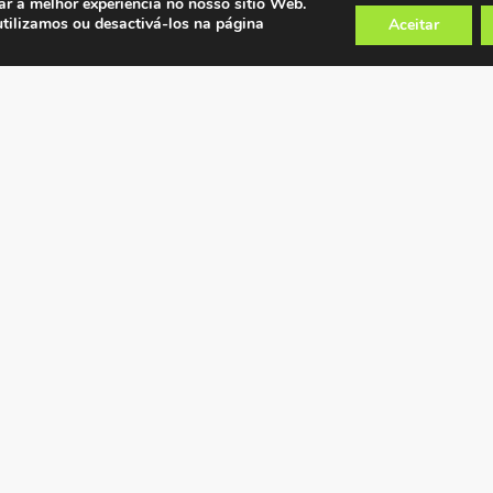
ar a melhor experiência no nosso sítio Web.
utilizamos ou desactivá-los na página
Aceitar