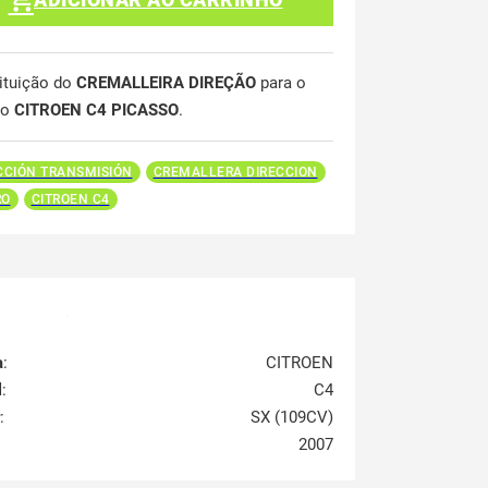
ituição do
CREMALLEIRA DIREÇÃO
para o
lo
CITROEN C4 PICASSO
.
CCIÓN TRANSMISIÓN
CREMALLERA DIRECCION
RO
CITROEN C4
a
:
CITROEN
l
:
C4
:
SX (109CV)
2007