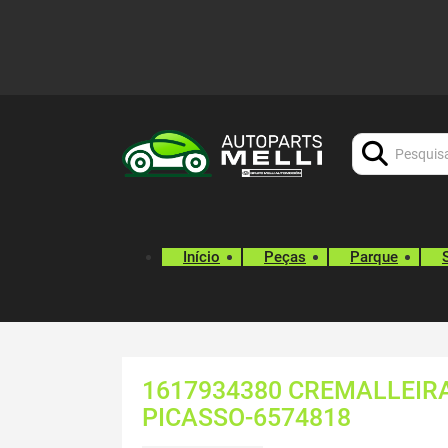
Procurar:
Início
Peças
Parque
1617934380 CREMALLEIRA
PICASSO-6574818