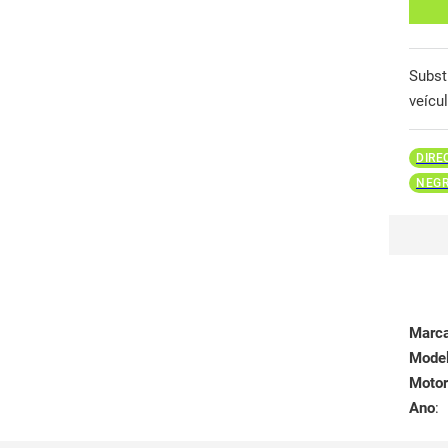
Subst
veícu
DIRE
NEG
Marc
Mode
Motor
Ano
: