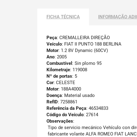
FICHA TÉCNICA
INFORMAÇÃO ADI
Peça
: CREMALLEIRA DIREÇÃO
Veículo
: FIAT II PUNTO 188 BERLINA
Motor
: 1.2 8V Dynamic (60CV)
Ano
: 2005
Combustível
: Sin plomo 95
Kilometraje
: 119008
Nº de portas
: 5
Cor
: CELESTE
Motor
: 188A4000
Doença
: Material usado
RefID
: 7258861
Referência da Peça
: 46534833
Código do Veículo
: 27614
Observações
:
Tipo de servicio mecánico Vehículo con dire
fabricante volante ALFA ROMEO FIAT LANC