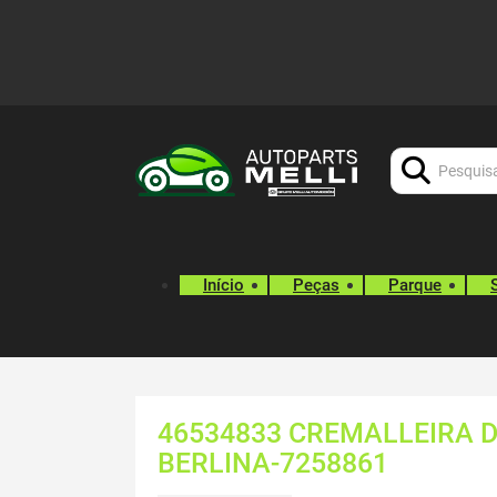
Procurar:
Início
Peças
Parque
46534833 CREMALLEIRA DI
BERLINA-7258861