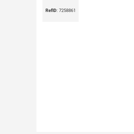
RefID
:
7258861