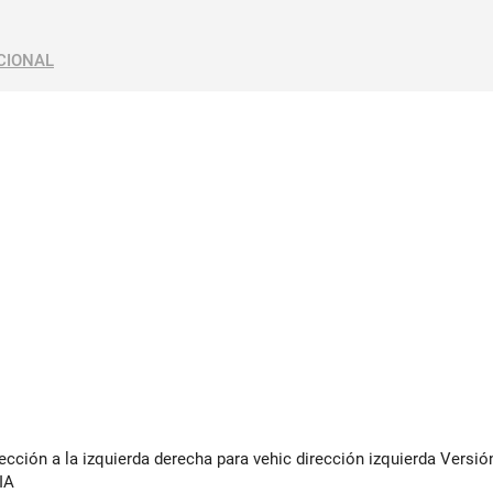
CIONAL
cción a la izquierda derecha para vehic dirección izquierda Versi
IA