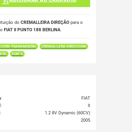
ituição do
CREMALLEIRA DIREÇÃO
para o
lo
FIAT II PUNTO 188 BERLINA
.
CCIÓN TRANSMISIÓN
CREMALLERA DIRECCION
STE
FIAT II
a
:
FIAT
l
:
II
:
1.2 8V Dynamic (60CV)
2005