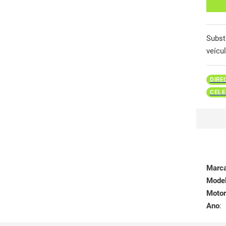
Subst
veícu
DIRE
CELE
Marc
Mode
Motor
Ano
: