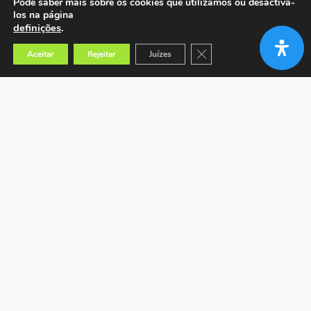
Pode saber mais sobre os cookies que utilizamos ou desactivá-
los na página
definições
.
Close GDPR Cookie Banner
Aceitar
Rejeitar
Juízes