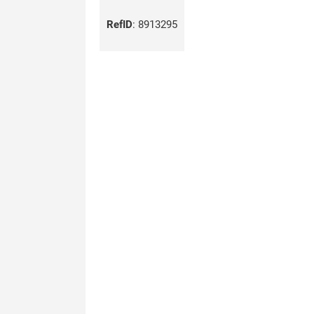
RefID
:
8913295