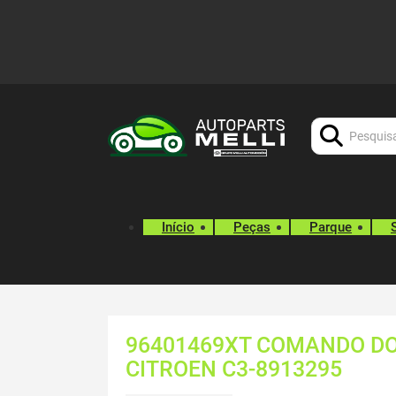
Procurar:
Início
Peças
Parque
96401469XT COMANDO DO 
CITROEN C3-8913295