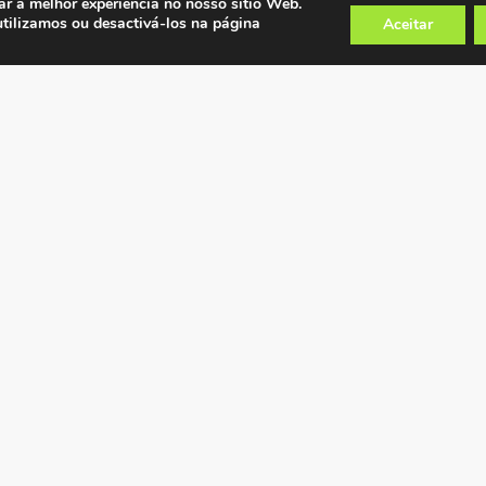
ar a melhor experiência no nosso sítio Web.
utilizamos ou desactivá-los na página
Aceitar