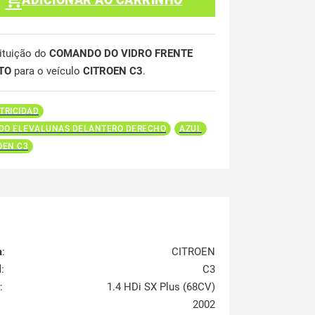
ituição do
COMANDO DO VIDRO FRENTE
ITO
para o veículo
CITROEN C3
.
TRICIDAD
O ELEVALUNAS DELANTERO DERECHO
AZUL
OEN C3
a
:
CITROEN
l
:
C3
:
1.4 HDi SX Plus (68CV)
2002