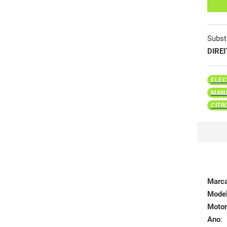
Subst
DIRE
ELEC
MAND
CITR
Marc
Mode
Motor
Ano
: