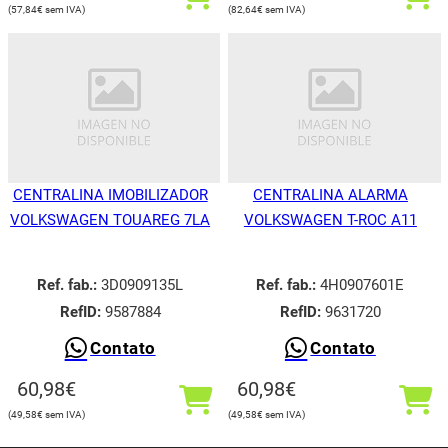
57,84
€
82,64
€
CENTRALINA IMOBILIZADOR
CENTRALINA ALARMA
VOLKSWAGEN TOUAREG 7LA
VOLKSWAGEN T-ROC A11
Ref. fab.:
3D0909135L
Ref. fab.:
4H0907601E
RefID:
9587884
RefID:
9631720
Contato
Contato
60,98
€
60,98
€
49,58
€
49,58
€