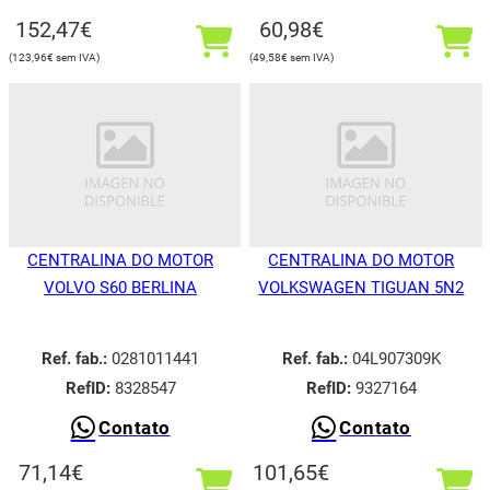
152,47
€
60,98
€
123,96
€
49,58
€
CENTRALINA DO MOTOR
CENTRALINA DO MOTOR
VOLVO S60 BERLINA
VOLKSWAGEN TIGUAN 5N2
Ref. fab.:
0281011441
Ref. fab.:
04L907309K
RefID:
8328547
RefID:
9327164
Contato
Contato
71,14
€
101,65
€