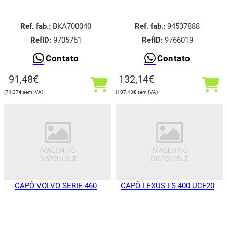
Ref. fab.:
BKA700040
Ref. fab.:
94537888
RefID:
9705761
RefID:
9766019
Contato
Contato
91,48
€
132,14
€
74,37
€
107,43
€
CAPÔ VOLVO SERIE 460
CAPÔ LEXUS LS 400 UCF20