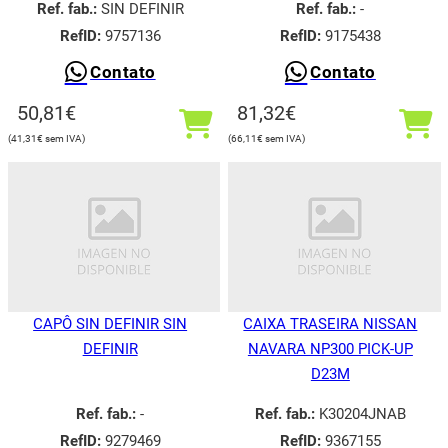
Ref. fab.:
SIN DEFINIR
Ref. fab.:
-
RefID:
9757136
RefID:
9175438
Contato
Contato
50,81
€
81,32
€
41,31
€
66,11
€
CAPÔ SIN DEFINIR SIN
CAIXA TRASEIRA NISSAN
DEFINIR
NAVARA NP300 PICK-UP
D23M
Ref. fab.:
-
Ref. fab.:
K30204JNAB
RefID:
9279469
RefID:
9367155