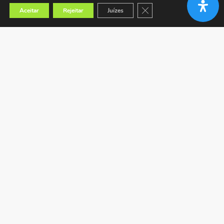
Close GDPR Cookie Banner
Aceitar
Rejeitar
Juízes
Encontrar a loja mais próxima