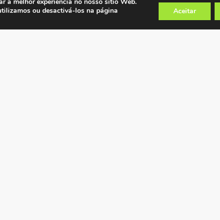
ar a melhor experiência no nosso sítio Web.
utilizamos ou desactivá-los na página
Aceitar