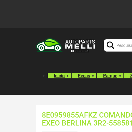
Procurar:
Início
Peças
Parque
8E0959855AFKZ COMANDO 
EXEO BERLINA 3R2-55858