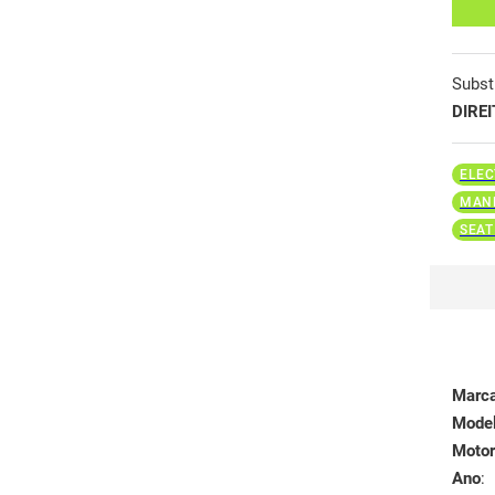
Subst
DIRE
ELEC
MAND
SEAT
Marc
Mode
Motor
Ano
: