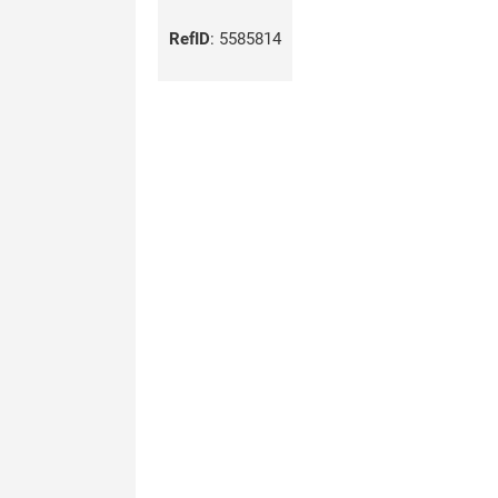
RefID
:
5585814