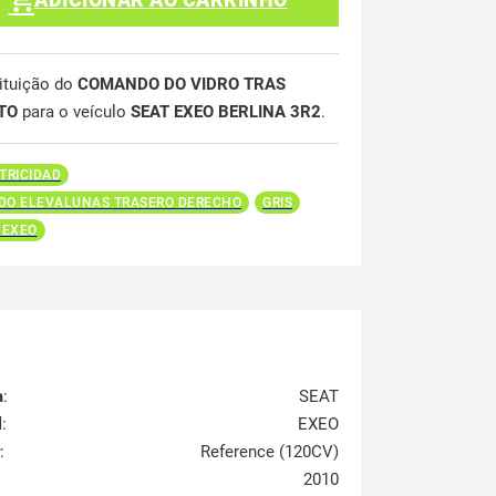
ituição do
COMANDO DO VIDRO TRAS
ITO
para o veículo
SEAT EXEO BERLINA 3R2
.
TRICIDAD
O ELEVALUNAS TRASERO DERECHO
GRIS
 EXEO
a
:
SEAT
l
:
EXEO
:
Reference (120CV)
2010