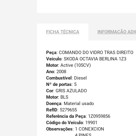
FICHA TÉCNICA
INFORMAÇÃO ADI
Peça
: COMANDO DO VIDRO TRAS DIREITO
Veículo
: SKODA OCTAVIA BERLINA 1Z3
Motor
: Active (105CV)
Ano
: 2008
Combustível
: Diesel
Nº de portas
: 5
Cor
: GRIS AZULADO
Motor
: BLS
Doença
: Material usado
RefID
: 5279655
Referência da Peça
: 1Z0959856
Código do Veículo
: 19901
Observações
:
1 CONEXCION
4 PINES