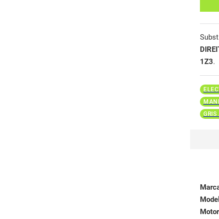
Subst
DIRE
1Z3
.
ELEC
MAND
GRIS
Marc
Mode
Motor