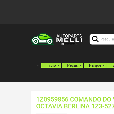
Procurar:
Início
Peças
Parque
1Z0959856 COMANDO DO 
OCTAVIA BERLINA 1Z3-52