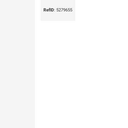
RefID
:
5279655