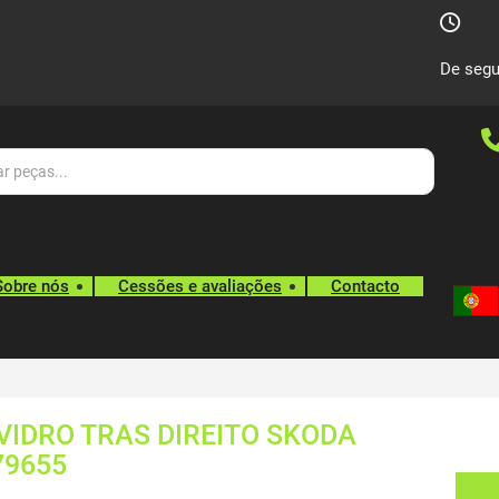
De segu
Sobre nós
Cessões e avaliações
Contacto
VIDRO TRAS DIREITO SKODA
79655