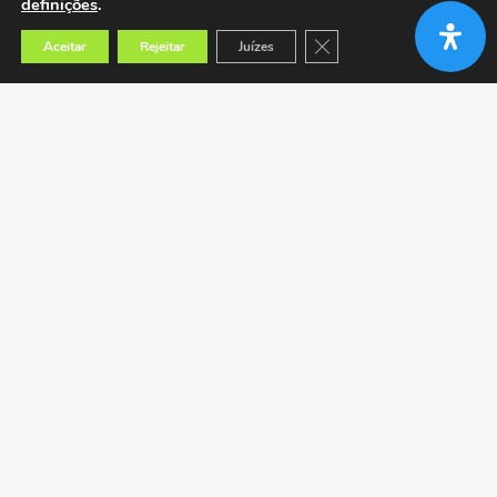
definições
.
Close GDPR Cookie Banner
Aceitar
Rejeitar
Juízes
Encontrar a loja mais próxima