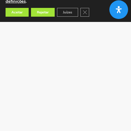
definições
.
Close GDPR Cookie Banner
Aceitar
Rejeitar
Juízes
Encontrar a loja mais próxima