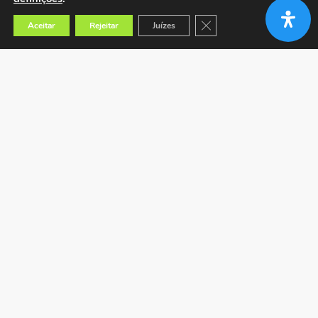
Close GDPR Cookie Banner
Aceitar
Rejeitar
Juízes
Encontrar a loja mais próxima